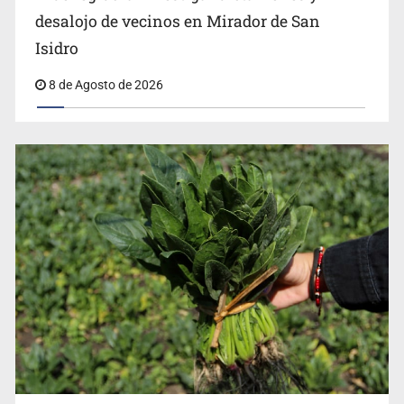
Isidro
8 de Agosto de 2026
Procesan a el “R1”, presunto líder criminal en Jalisco y
Michoacán
Pide regidora investigar dictámenes y desalojo de
vecinos en Mirador de San Isidro
Ciclosporiasis no representa un riesgo