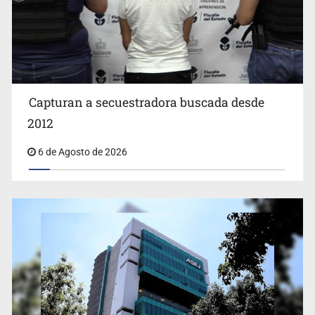
Capturan a secuestradora buscada desde
Cae ex mando por agresión a ex pareja y procesan a
agente por abuso a menor
2012
6 de Agosto de 2026