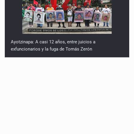
Ayotzinapa: A casi 12 años, entre juicios a
exfuncionarios y la fuga de Tomás Zerón
Caen en Zapopan 'El Ruso', objetivo prioritario por