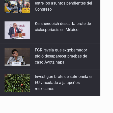
ciclosporiasis en México
FGR revela que exgobernador
pidió desaparecer pruebas de
caso Ayotzinapa
Investigan brote de salmonela en
EU vinculado a jalapeños
mexicanos
Capturan en Zapopan a
defraudador de paquetes
vacacionales
Asesinan a balazos a un hombre
en Tlajomulco