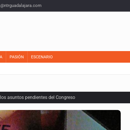
o@ntrguadalajara.com
A
PASIÓN
ESCENARIO
re los asuntos pendientes del Congreso
losporiasis en México
ó desaparecer pruebas de caso Ayotzinapa