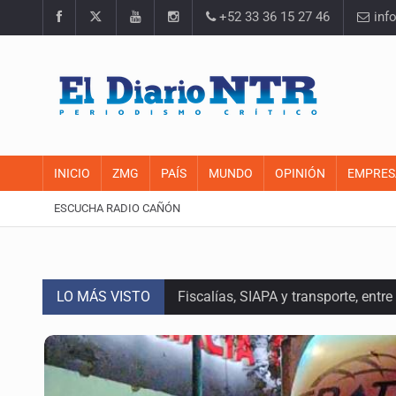
+52 33 36 15 27 46
inf
INICIO
ZMG
PAÍS
MUNDO
OPINIÓN
EMPRES
ESCUCHA RADIO CAÑÓN
LO MÁS VISTO
Fiscalías, SIAPA y transporte, ent
Kershenobich descarta brote de cic
FGR revela que exgobernador pidi