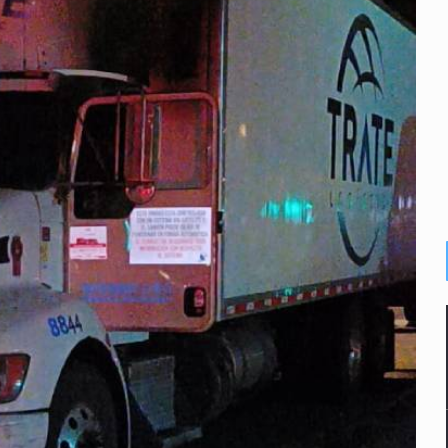
r de paquetes vacacionales
endio de una vivienda en Oblatos
calles de El Salto
1 adolescentes desaparecidos durante julio
n Tlajomulco
EU vinculado a jalapeños mexicanos
n el feminicidio de Valeria Márquez