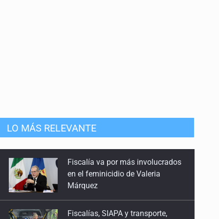
LO MÁS RELEVANTE
Fiscalías, SIAPA y transporte,
entre los asuntos pendientes del
Congreso
Kershenobich descarta brote de