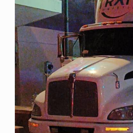
Capturan en Zapopan a defraudado
Adulto mayor pierde la vida en inc
Asesinan a balazos a un hombre en 
Jalisco mantiene la búsqueda de 2
Asesinan a balazos a un hombre e
Investigan brote de salmonela en 
Fiscalía va por más involucrados e