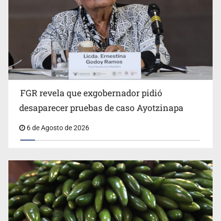
FGR revela que exgobernador pidió
David Kershenobich descarta brote de ciclosporiasis en
desaparecer pruebas de caso Ayotzinapa
México
6 de Agosto de 2026