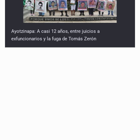
Ayotzinapa: A casi 12 años, entre juicios a
exfuncionarios y la fuga de Tomás Zerón
Caen en Zapopan 'El Ruso', objetivo prioritario por
homicidios en Playa del Carmen