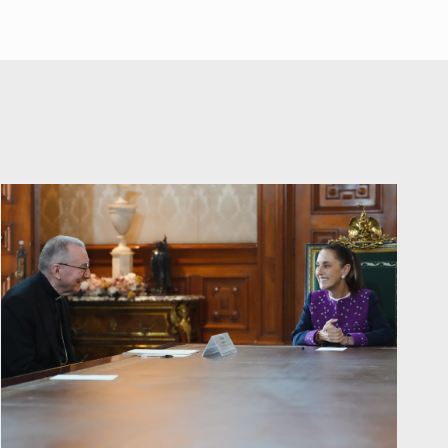
actividades en Michoacán y frena
importación de aguacate