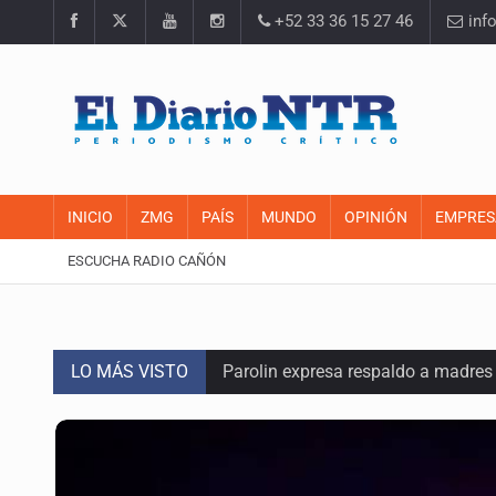
+52 33 36 15 27 46
inf
INICIO
ZMG
PAÍS
MUNDO
OPINIÓN
EMPRES
ESCUCHA RADIO CAÑÓN
LO MÁS VISTO
Parolin expresa respaldo a madre
Impulsan jornada informativa sobre
Visita del cardenal Pietro Parolin f