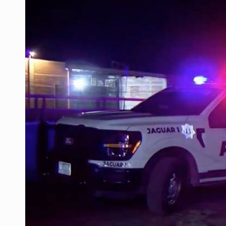
Regular redes sociales es viable si
Jalisco se suma a la Jornada Nacio
Estados Unidos suspende activida
Detienen a presunto reclutador de
Atacan a balazos a menor motocic
Ken Salazar afirma que no tiene ev
Sheinbaum se reúnen secretario de