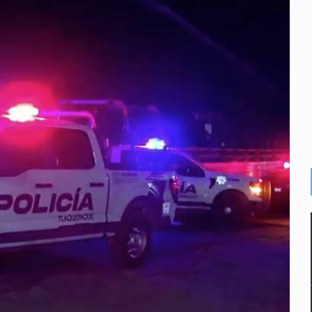
 se garantiza la libertad de expresión y los derechos humanos: 
nal de Reforestación; plantará 250 mil árboles en 2026
des en Michoacán y frena importación de aguacate
 17 años y salvan a dos adolescentes en la Nueva Central Camio
lista en Zapopan
idencia de vínculos entre el gobierno de México y el crimen org
 Estado del Vaticano