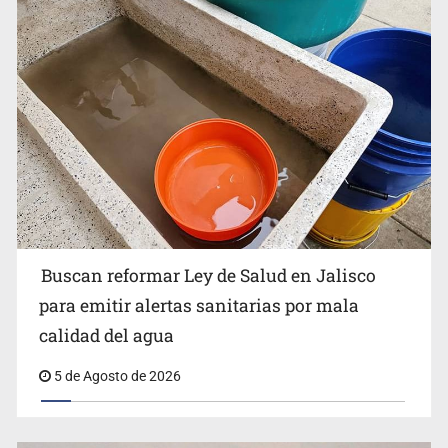
Buscan reformar Ley de Salud en Jalisco para emitir
alertas sanitarias por mala calidad del agua
Buscan reformar Ley de Salud en Jalisco
Citarían a Medrano si persiste falta de diálogo con
para emitir alertas sanitarias por mala
vecinos de Mirador San Isidro
calidad del agua
5 de Agosto de 2026