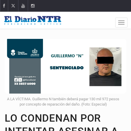
A LA VÍCTIMA. Guillermo N también deberá pagar 130 mil 972 pesos
por concepto de reparación del daño. (Foto: Especial)
LO CONDENAN POR