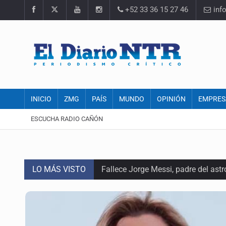
+52 33 36 15 27 46
inf
INICIO
ZMG
PAÍS
MUNDO
OPINIÓN
EMPRES
ESCUCHA RADIO CAÑÓN
LO MÁS VISTO
Fallece Jorge Messi, padre del astr
EU reanudará este sábado inspecc
México vence a Canadá, pasa a la f