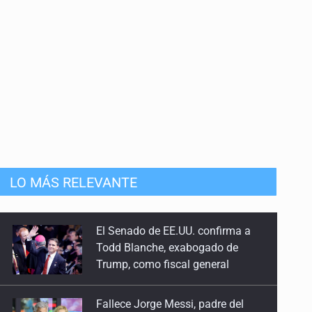
LO MÁS RELEVANTE
Fallece Jorge Messi, padre del
astro argentino
EU reanudará este sábado