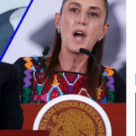
or EU
colonias
s sordas en Zapopan
vias en Oblatos
 muerte
dd Blanche, exabogado de Trump, como fiscal general