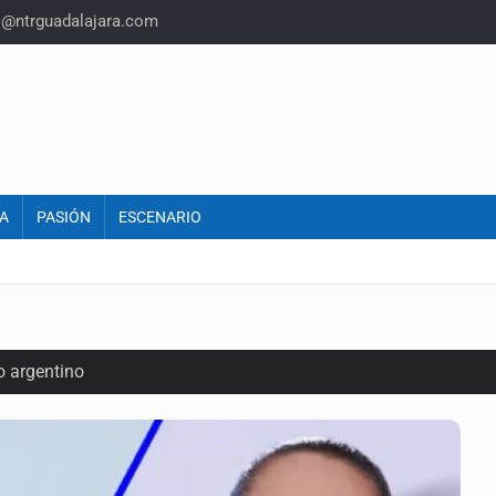
o@ntrguadalajara.com
A
PASIÓN
ESCENARIO
o argentino
iones de aguacate en Michoacán
inal y obtiene el boleto a los Juegos Olímpicos