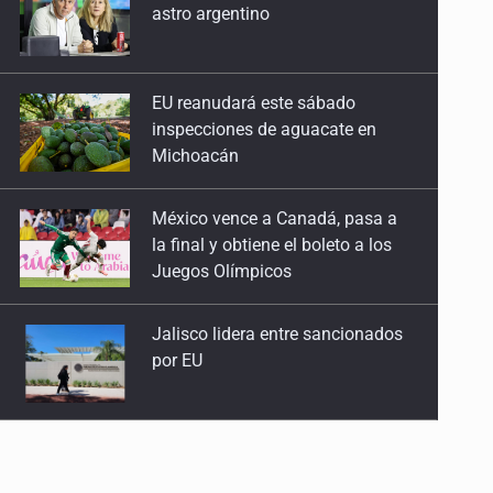
inspecciones de aguacate en
Michoacán
México vence a Canadá, pasa a
la final y obtiene el boleto a los
Juegos Olímpicos
Jalisco lidera entre sancionados
por EU
Exigen con protesta
atender desaparición de menores
Procesan a el “R1”, presunto líder
criminal en Jalisco y Michoacán