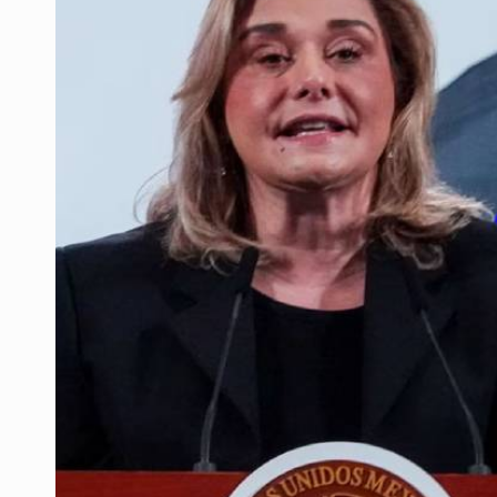
Quinto Patio
Jalisco lidera entre sancionados p
Avalan rebaja del Siapa para 203 
Realizan primera boda de persona
Entrega apoyos a afectados por llu
Accidentes resaltan en causas de
El Senado de EE.UU. confirma a To