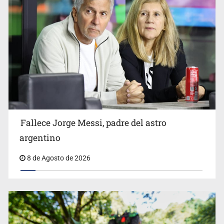
El Senado de EE.UU. confirma a Todd Blanche,
exabogado de Trump, como fiscal general
Fallece Jorge Messi, padre del astro
argentino
8 de Agosto de 2026