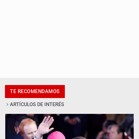
Cae en Zapopan prófugo estadounidense buscado por
TE RECOMENDAMOS
Interpol
ARTÍCULOS DE INTERÉS