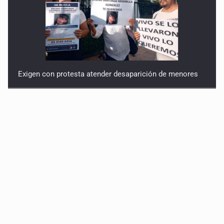
Exigen con protesta atender desaparición de menores
Procesan a el “R1”, presunto líder criminal en Jalisco y
Michoacán