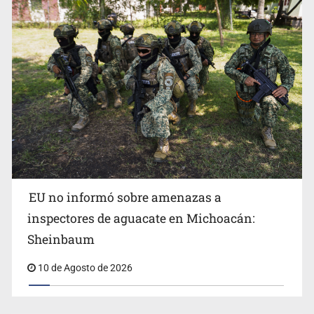
Incendio forestal en Canadá obliga a evacuar a más de
EU no informó sobre amenazas a
20 mil personas
inspectores de aguacate en Michoacán:
Sheinbaum
10 de Agosto de 2026