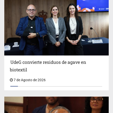
Castro
UdeG convierte residuos de agave en
Cae en Zapopan prófugo estadounidense buscado por
biotextil
Interpol
7 de Agosto de 2026