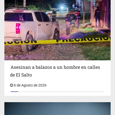
Anuncian refuerzo de seguridad en Michoacán para
reactivar exportación de aguacate
Asesinan a balazos a un hombre en calles
Asesinan a balazos a un hombre en Tlajomulco
de El Salto
6 de Agosto de 2026