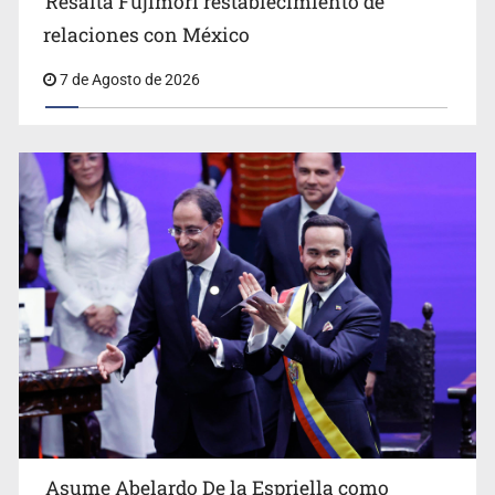
Resalta Fujimori restablecimiento de
relaciones con México
Sheinbaum anticipa más detenciones por caso
7 de Agosto de 2026
Ayotzinapa y promete justicia
Asume Abelardo De la Espriella como