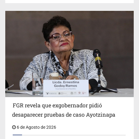
Jalisco mantiene la búsqueda de 21 adolescentes
desaparecidos durante julio
FGR revela que exgobernador pidió
Kershenobich descarta brote de ciclosporiasis en
desaparecer pruebas de caso Ayotzinapa
México
6 de Agosto de 2026