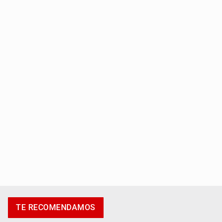
Asesinan a balazos a un hombre en calles de El Salto
Adulto mayor pierde la vida en incendio de una vivienda
en Oblatos
TE RECOMENDAMOS