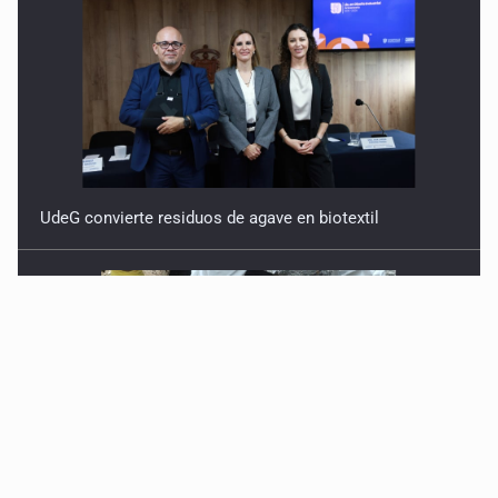
UdeG convierte residuos de agave en biotextil