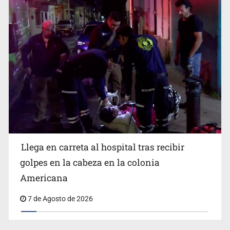
Llega en carreta al hospital tras recibir
Balean a hombre en calles de la colonia Buenos Aires;
detonación alarma a vecinos
golpes en la cabeza en la colonia
Americana
7 de Agosto de 2026