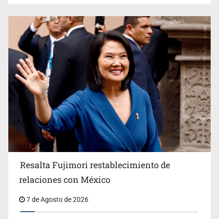
Descartan riesgo tras reportes de olor a gas en tres
colonias de Tlaquepaque
Resalta Fujimori restablecimiento de
relaciones con México
Sheinbaum anticipa más detenciones por caso
7 de Agosto de 2026
Ayotzinapa y promete justicia