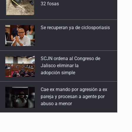
SCJN ordena al Congreso de
Jalisco eliminar la
adopción simple
Cae ex mando por agresión a ex
pareja y procesan a agente por
abuso a menor
Jalisco mantiene la búsqueda de
21 adolescentes desaparecidos
durante julio
SSPC, participa en búsqueda de
Ricardo Cabezas Talavera