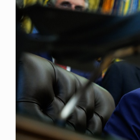
Fiscalía exhuma 126 cuerpos de 3
Al archivo la mitad de quejas contr
Ya hay solicitud de audiencia de i
Vecinos acusan retiro de árboles; Ij
Buscan mantener tradiciones con 
Apoyarán a mujeres con cáncer c
UdeG convierte residuos de agave e