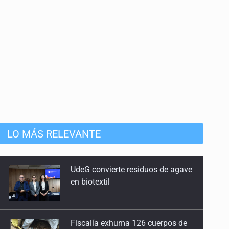
LO MÁS RELEVANTE
Fiscalía exhuma 126 cuerpos de
32 fosas
Se recuperan ya de ciclosporiasis