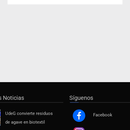
s Noticias
Síguenos
UdeG convierte residuos
Facebook
de agave en biotextil