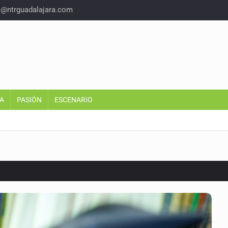
o@ntrguadalajara.com
A
PASIÓN
ESCENARIO
o eliminar la adopción simple