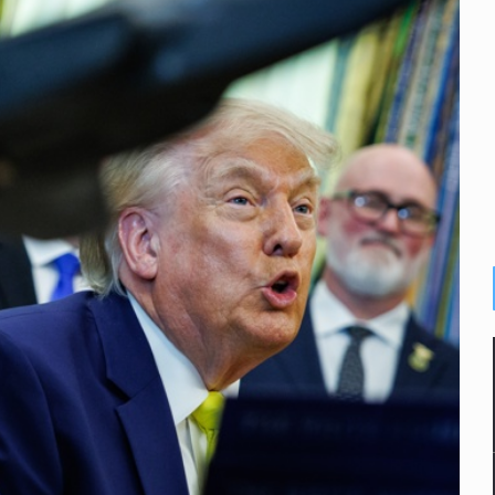
2 fosas
a el Siapa
mputación en caso Eli Castro
alvi niega tala
Feria Corazón de Artesano
on 40 mdp
n biotextil