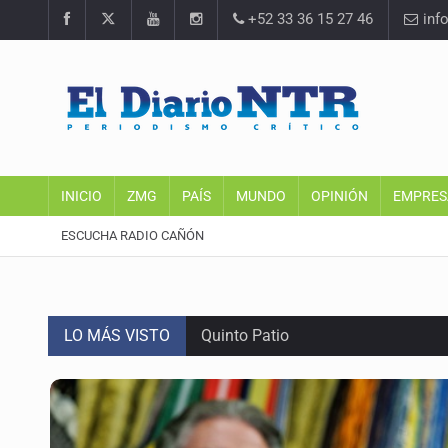
+52 33 36 15 27 46
inf
INICIO
ZMG
PAÍS
MUNDO
OPINIÓN
EMPRES
ESCUCHA RADIO CAÑÓN
LO MÁS VISTO
Quinto Patio
Se recuperan ya de ciclosporiasis
SCJN ordena al Congreso de Jalisc