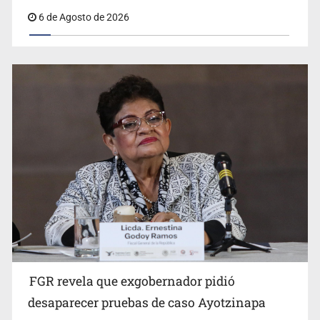
6 de Agosto de 2026
Jalisco mantiene la búsqueda de 21 adolescentes
desaparecidos durante julio
FGR revela que exgobernador pidió
Kershenobich descarta brote de ciclosporiasis en
desaparecer pruebas de caso Ayotzinapa
México