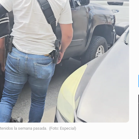
cuelas militarizadas
al fracking en México
n cohete de SpaceX impactaron en la Luna
 con una segunda temporada
ica al Mundial sub 20
e Trump y Hegseth por falta de municiones
rlos, arzobispo emérito de Morelia
enidos la semana pasada. (Foto: Especial)