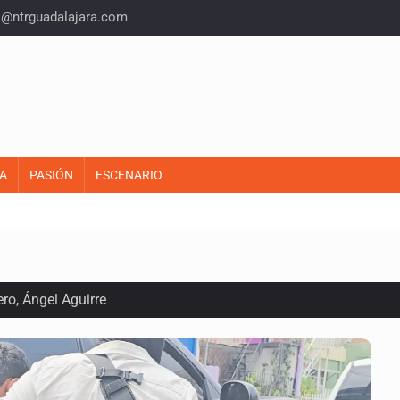
o@ntrguadalajara.com
A
PASIÓN
ESCENARIO
ro, Ángel Aguirre
 Michoacán para reactivar exportación de aguacate
ca sobre derechos de las audiencias