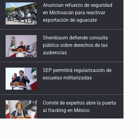
en Michoacán para reactivar
exportación de aguacate
Sheinbaum defiende consulta
pública sobre derechos de las
audiencias
SEP permitirá regularización de
escuelas militarizadas
Comité de expertos abre la puerta
al fracking en México
LA NASA confirma que restos de
un cohete de SpaceX impactaron