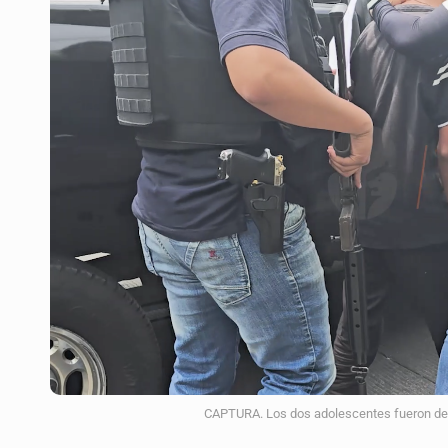
SEP permitirá regularización de es
Comité de expertos abre la puerta 
LA NASA confirma que restos de u
'Nadie nos va a extrañar' regresa
México golea a Panamá y se clasif
Casa Blanca niega desacuerdo entr
Fallece monseñor Carlos Garfias Me
CAPTURA. Los dos adolescentes fueron det