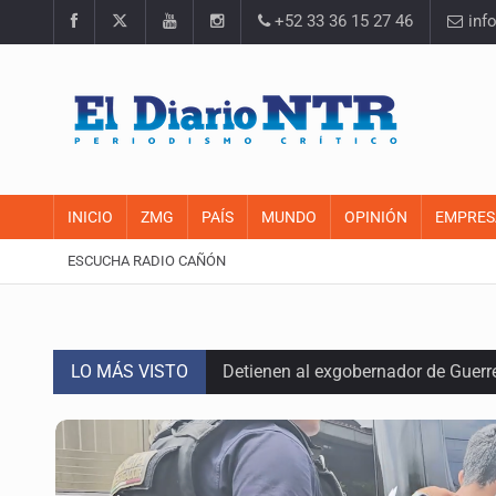
+52 33 36 15 27 46
inf
INICIO
ZMG
PAÍS
MUNDO
OPINIÓN
EMPRES
ESCUCHA RADIO CAÑÓN
LO MÁS VISTO
Detienen al exgobernador de Guerre
Anuncian refuerzo de seguridad en
Sheinbaum defiende consulta públi