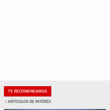
Robles pide no politizar la crisis del agua
México sub 20 es campeón tras derrotar 2-0 a Estados
Unidos en el Azteca
TE RECOMENDAMOS
ARTÍCULOS DE INTERÉS