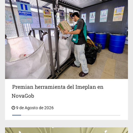
Congreso pide a la SEP combatir discursos de odio y
desinformación en redes e IA
Premian herramienta del Imeplan en
Lo vinculan por amenazas contra su esposa en Vallarta
NovaGob
9 de Agosto de 2026