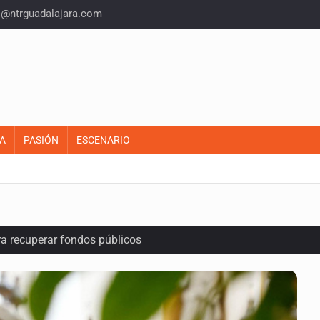
o@ntrguadalajara.com
A
PASIÓN
ESCENARIO
ra recuperar fondos públicos
raude inmobiliario en Zapopan
n y amenzas contra su pareja