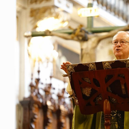
Vecinos de Mirador de San Isidro d
Reporta 627 acciones tras inundac
Fiscalía continúa búsqueda de Ric
Proponen consulta popular por desa
Buscan a otros tres por feminicidi
Fiscalías, SIAPA y transporte, ent
Que el IPEJAL encabece la lista de