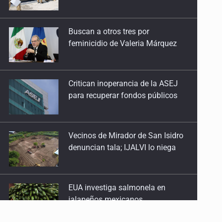
feminicidio de Valeria Márquez
S
Critican inoperancia de la ASEJ
para recuperar fondos públicos
Vecinos de Mirador de San Isidro
denuncian tala; IJALVI lo niega
EUA investiga salmonela en
jalapeños mexicanos
Proponen consulta popular por
desarrollo de vivienda en Mirador