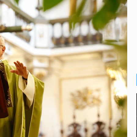
enuncian tala; IJALVI lo niega
ión en Balcones de Oblatos
ardo Cabezas Talavera
rrollo de vivienda en Mirador de San Isidro
o de Valeria Márquez
re los asuntos pendientes del Congreso
 deudores en Jalisco es un “foco rojo” de gran magnitud: Econo