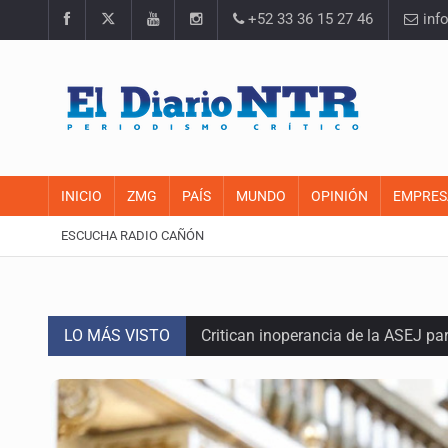
+52 33 36 15 27 46
inf
INICIO
ZMG
PAÍS
MUNDO
OPINIÓN
EMPRES
ESCUCHA RADIO CAÑÓN
LO MÁS VISTO
Critican inoperancia de la ASEJ pa
Catean centro de operaciones de f
Ex policía es detenido por agresió