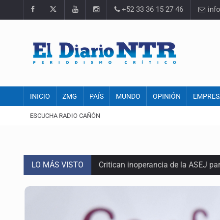
+52 33 36 15 27 46
inf
INICIO
ZMG
PAÍS
MUNDO
OPINIÓN
EMPRES
ESCUCHA RADIO CAÑÓN
LO MÁS VISTO
Critican inoperancia de la ASEJ pa
Catean centro de operaciones de f
Ex policía es detenido por agresió