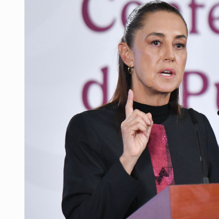
Vecinos de Mirador de San Isidro d
Reporta 627 acciones tras inundac
Fiscalía continúa búsqueda de Ric
Proponen consulta popular por desa
Buscan a otros tres por feminicidi
Fiscalías, SIAPA y transporte, ent
Que el IPEJAL encabece la lista de