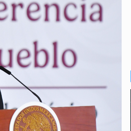
enuncian tala; IJALVI lo niega
ión en Balcones de Oblatos
ardo Cabezas Talavera
rrollo de vivienda en Mirador de San Isidro
o de Valeria Márquez
re los asuntos pendientes del Congreso
 deudores en Jalisco es un “foco rojo” de gran magnitud: Econo