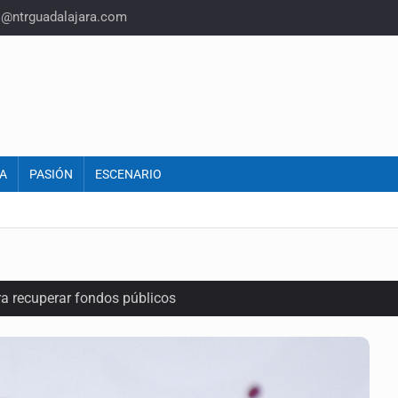
o@ntrguadalajara.com
A
PASIÓN
ESCENARIO
ra recuperar fondos públicos
raude inmobiliario en Zapopan
n y amenzas contra su pareja