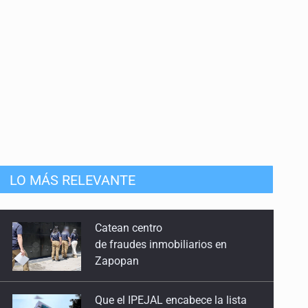
mista
LO MÁS RELEVANTE
Que el IPEJAL encabece la lista
de deudores en Jalisco es un
“foco rojo” de gran magnitud:
Economista