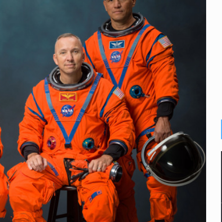
enuncian tala; IJALVI lo niega
ión en Balcones de Oblatos
ardo Cabezas Talavera
rrollo de vivienda en Mirador de San Isidro
o de Valeria Márquez
re los asuntos pendientes del Congreso
 deudores en Jalisco es un “foco rojo” de gran magnitud: Econo