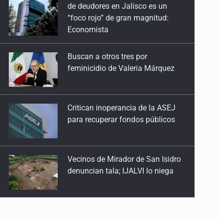
Buscan a otros tres por
feminicidio de Valeria Márquez
Critican inoperancia de la ASEJ
para recuperar fondos públicos
Vecinos de Mirador de San Isidro
denuncian tala; IJALVI lo niega
EUA investiga salmonela en
jalapeños mexicanos
Proponen consulta popular por