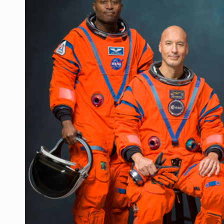
Vecinos de Mirador de San Isidro d
Reporta 627 acciones tras inundac
Fiscalía continúa búsqueda de Ric
Proponen consulta popular por desa
Buscan a otros tres por feminicidi
Fiscalías, SIAPA y transporte, ent
Que el IPEJAL encabece la lista de