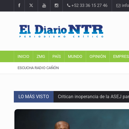
+52 33 36 15 27 46
inf
INICIO
ZMG
PAÍS
MUNDO
OPINIÓN
EMPRES
ESCUCHA RADIO CAÑÓN
LO MÁS VISTO
Critican inoperancia de la ASEJ pa
Catean centro de fraudes inmobili
Ex policía es detenido por agresió