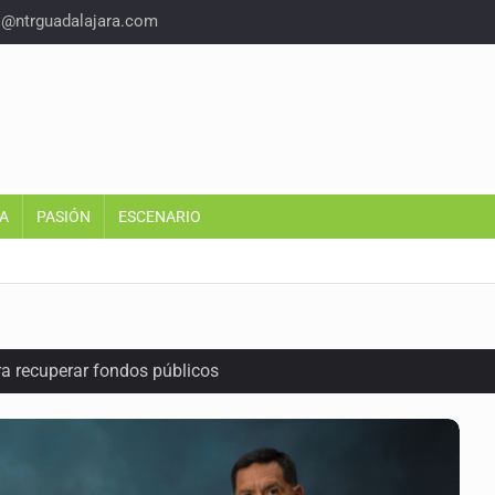
o@ntrguadalajara.com
A
PASIÓN
ESCENARIO
ra recuperar fondos públicos
arios en Zapopan
n y amenzas contra su pareja