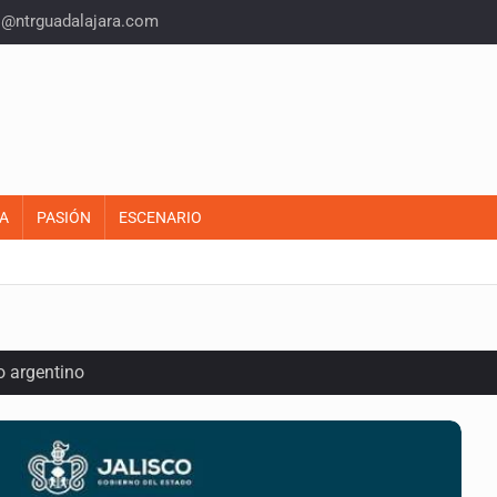
o@ntrguadalajara.com
A
PASIÓN
ESCENARIO
o argentino
iones de aguacate en Michoacán
inal y obtiene el boleto a los Juegos Olímpicos