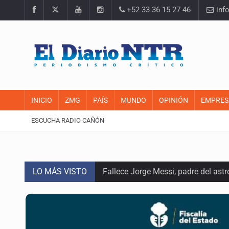
+52 33 36 15 27 46
inf
INICIO
ZMG
PAÍS
MUNDO
OPINIÓN
EMPRES
ESCUCHA RADIO CAÑÓN
LO MÁS VISTO
Fallece Jorge Messi, padre del astr
EU reanudará este sábado inspecc
México vence a Canadá, pasa a la f