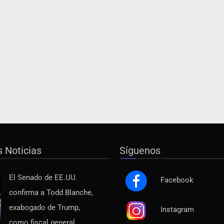
s Noticias
Síguenos
El Senado de EE.UU.
Facebook
confirma a Todd Blanche,
exabogado de Trump,
Instagram
como fiscal general