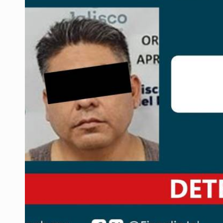
Quinto Patio
Jalisco lidera entre sancionados p
Avalan rebaja del Siapa para 203 
Realizan primera boda de persona
Entrega apoyos a afectados por llu
Accidentes resaltan en causas de
El Senado de EE.UU. confirma a To