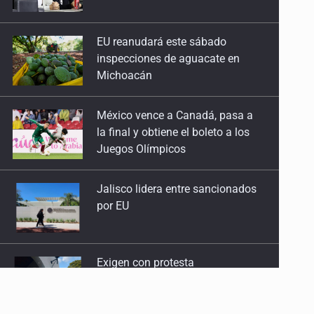
inspecciones de aguacate en
Michoacán
México vence a Canadá, pasa a
la final y obtiene el boleto a los
Juegos Olímpicos
Jalisco lidera entre sancionados
por EU
Exigen con protesta
atender desaparición de menores
Procesan a el “R1”, presunto líder
criminal en Jalisco y Michoacán