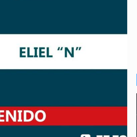
or EU
colonias
s sordas en Zapopan
vias en Oblatos
 muerte
dd Blanche, exabogado de Trump, como fiscal general