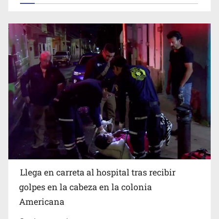
Cae ex mando por agresión a ex pareja y procesan a
agente por abuso a menor
Llega en carreta al hospital tras recibir
Balean a hombre en calles de la colonia Buenos Aires;
detonación alarma a vecinos
golpes en la cabeza en la colonia
Americana