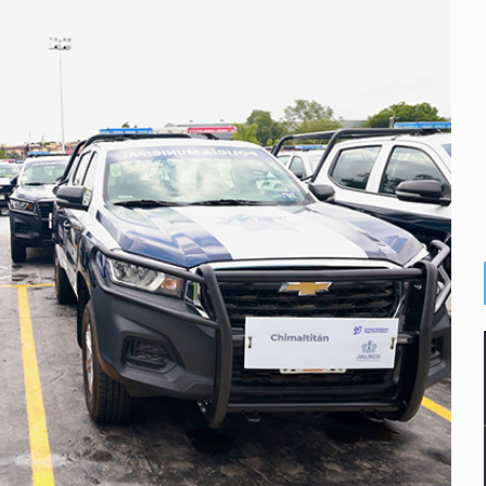
2 fosas
a el Siapa
mputación en caso Eli Castro
alvi niega tala
Feria Corazón de Artesano
on 40 mdp
n biotextil