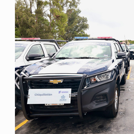
Fiscalía exhuma 126 cuerpos de 3
Al archivo la mitad de quejas contr
Ya hay solicitud de audiencia de i
Vecinos acusan retiro de árboles; Ij
Buscan mantener tradiciones con 
Apoyarán a mujeres con cáncer c
UdeG convierte residuos de agave e