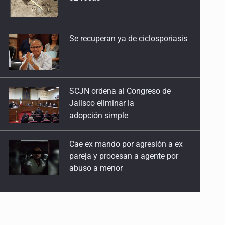
SCJN ordena al Congreso de
Jalisco eliminar la
adopción simple
Cae ex mando por agresión a ex
pareja y procesan a agente por
abuso a menor
Jalisco mantiene la búsqueda de
21 adolescentes desaparecidos
durante julio
SSPC, participa en búsqueda de
Ricardo Cabezas Talavera