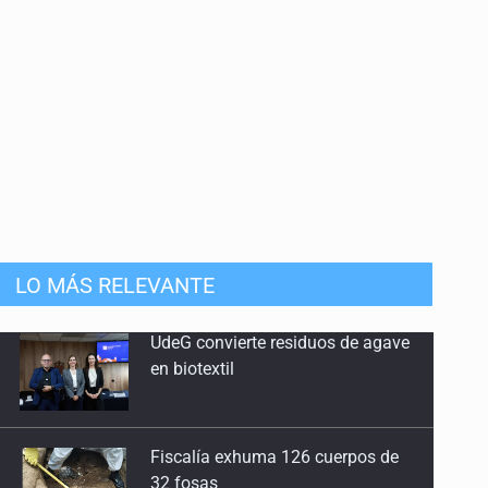
LO MÁS RELEVANTE
Fiscalía exhuma 126 cuerpos de
32 fosas
Se recuperan ya de ciclosporiasis