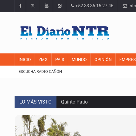
+52 33 36 15 27 46
inf
INICIO
ZMG
PAÍS
MUNDO
OPINIÓN
EMPRES
ESCUCHA RADIO CAÑÓN
LO MÁS VISTO
Quinto Patio
Se recuperan ya de ciclosporiasis
SCJN ordena al Congreso de Jalisc