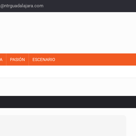
o@ntrguadalajara.com
A
PASIÓN
ESCENARIO
o eliminar la adopción simple