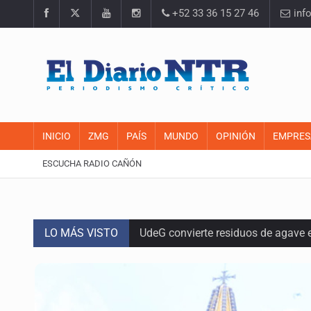
+52 33 36 15 27 46
inf
INICIO
ZMG
PAÍS
MUNDO
OPINIÓN
EMPRES
ESCUCHA RADIO CAÑÓN
LO MÁS VISTO
UdeG convierte residuos de agave e
Quinto Patio
Se recuperan ya de ciclosporiasis