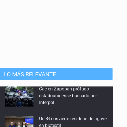
LO MÁS RELEVANTE
UdeG convierte residuos de agave
en biotextil
Fiscalía exhuma 126 cuerpos de