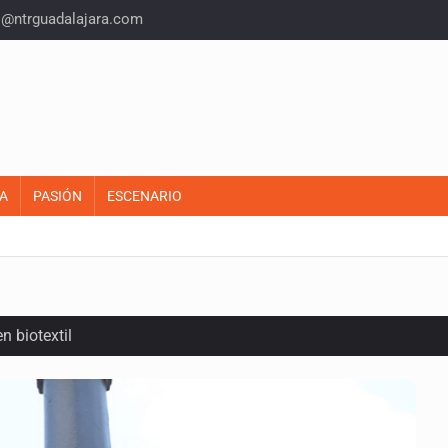
o@ntrguadalajara.com
A
PASIÓN
ESCENARIO
n biotextil