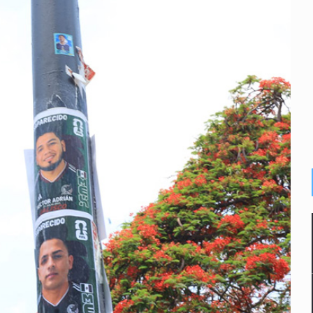
o eliminar la adopción simple
2 fosas
a el Siapa
mputación en caso Eli Castro
alvi niega tala
Feria Corazón de Artesano
dense buscado por Interpol