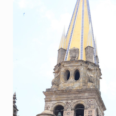
SCJN ordena al Congreso de Jalisc
Fiscalía exhuma 126 cuerpos de 3
Al archivo la mitad de quejas contr
Ya hay solicitud de audiencia de i
Vecinos acusan retiro de árboles; Ij
Buscan mantener tradiciones con 
Cae en Zapopan prófugo estadouni