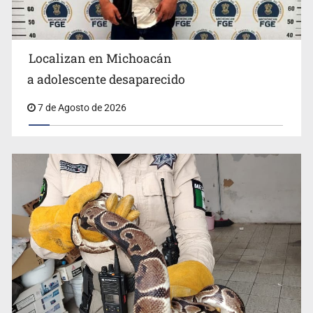
Localizan en Michoacán
Procesan a el “R1”, presunto líder criminal en Jalisco y
a adolescente desaparecido
Michoacán
7 de Agosto de 2026