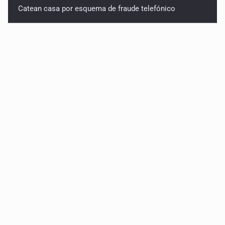
Catean casa por esquema de fraude telefónico
Localizan en Michoacán a adolescente desaparecido