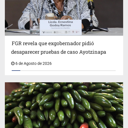
FGR revela que exgobernador pidió
Kershenobich descarta brote de ciclosporiasis en
desaparecer pruebas de caso Ayotzinapa
México
6 de Agosto de 2026