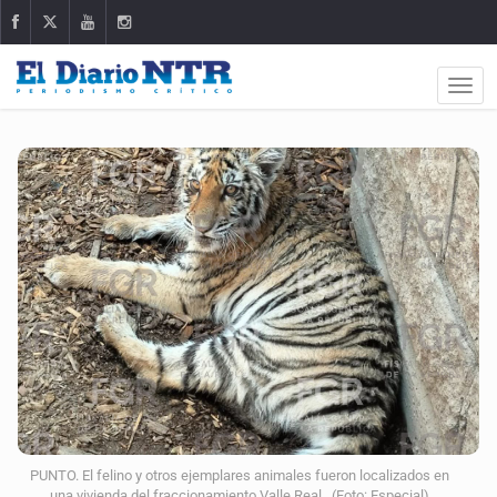
PUNTO. El felino y otros ejemplares animales fueron localizados en
una vivienda del fraccionamiento Valle Real. (Foto: Especial)