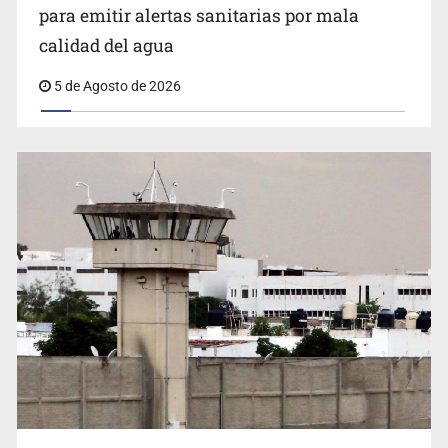
Citarían a Medrano si persiste falta de diálogo con
para emitir alertas sanitarias por mala
vecinos de Mirador San Isidro
calidad del agua
5 de Agosto de 2026