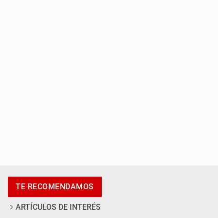
Entrega apoyos a afectados por lluvias en Oblatos
Accidentes resaltan en causas de muerte
TE RECOMENDAMOS
ARTÍCULOS DE INTERÉS