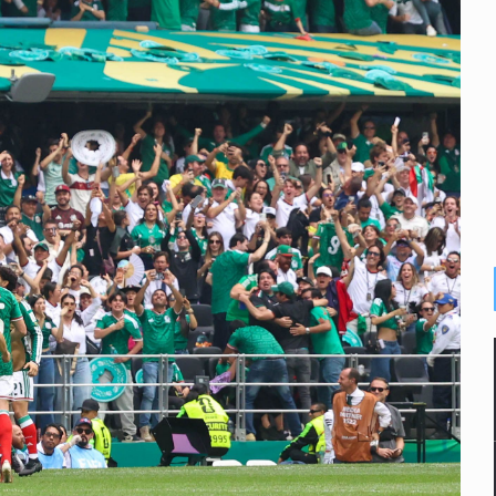
abajo digno
ones multiorgánicas
Juventudes
llas en Siteur
 de la Lactancia