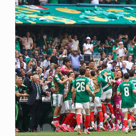
3.5 millones de jaliscienses, sin tr
IMSS Jalisco concreta dos donaci
Anuncian actividades por Mes de 
Dinero oscuro
Se cumplió plazo y continúan las fa
Hacen jornada por Semana Mundial
Quinto Patio