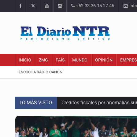
+52 33 36 15 27 46
inf
INICIO
ZMG
PAÍS
MUNDO
OPINIÓN
EMPRES
ESCUCHA RADIO CAÑÓN
LO MÁS VISTO
Créditos fiscales por anomalías 
Tiene Zapopan las colonias más car
Vecinos de Torre A en Latitud Prov