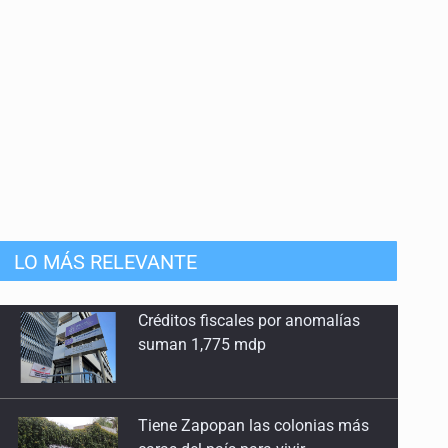
LO MÁS RELEVANTE
Tiene Zapopan las colonias más
caras del país para vivir
Citarían a Medrano si persiste