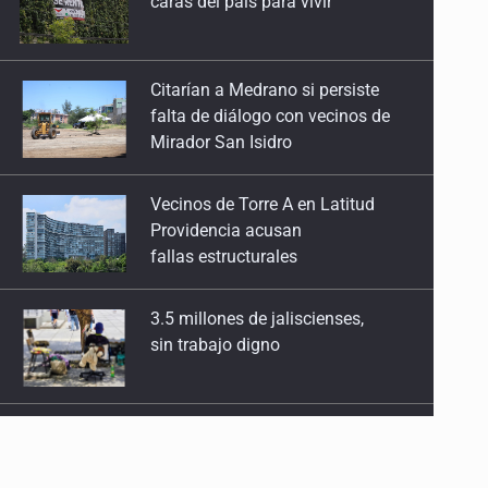
falta de diálogo con vecinos de
Mirador San Isidro
Vecinos de Torre A en Latitud
Providencia acusan
fallas estructurales
3.5 millones de jaliscienses,
sin trabajo digno
IMSS Jalisco concreta
dos donaciones multiorgánicas
Anuncian actividades por Mes
de Juventudes