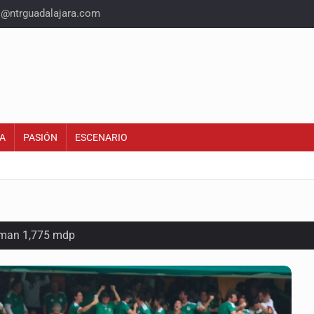
o@ntrguadalajara.com
A
PASIÓN
ESCENARIO
suman 1,775 mdp
as del país para vivir
idencia acusan fallas estructurales