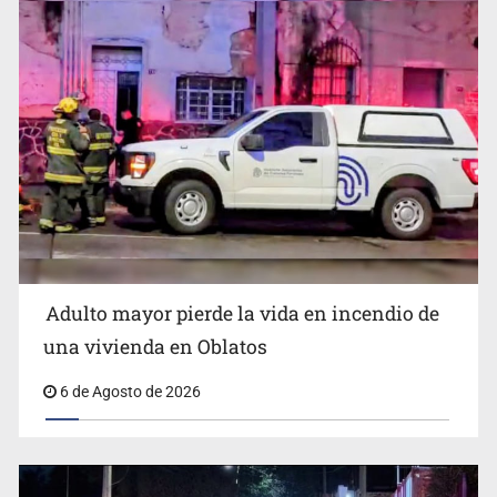
Detienen al exgobernador de Guerrero, Ángel Aguirre
Adulto mayor pierde la vida en incendio de
Capturan en Zapopan a defraudador de paquetes
una vivienda en Oblatos
vacacionales
6 de Agosto de 2026