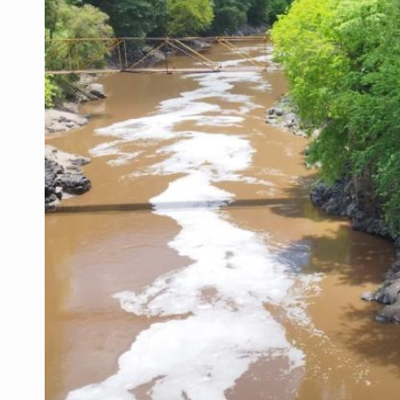
Motociclista fue perseguido y ases
Descartan riesgo tras reportes de 
Cae en Zapopan prófugo estadouni
UdeG convierte residuos de agave e
Quinto Patio
Se recuperan ya de ciclosporiasis
Procesan a el “R1”, presunto líder 