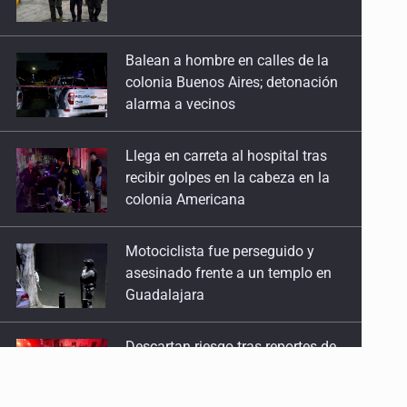
colonia Buenos Aires; detonación
alarma a vecinos
Llega en carreta al hospital tras
recibir golpes en la cabeza en la
colonia Americana
Motociclista fue perseguido y
asesinado frente a un templo en
Guadalajara
Descartan riesgo tras reportes de
olor a gas en tres colonias de
Tlaquepaque
Cae en Zapopan prófugo
estadounidense buscado por