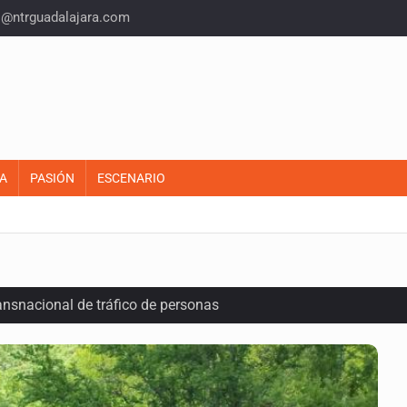
o@ntrguadalajara.com
A
PASIÓN
ESCENARIO
ansnacional de tráfico de personas
lonia Buenos Aires; detonación alarma a vecinos
ecibir golpes en la cabeza en la colonia Americana