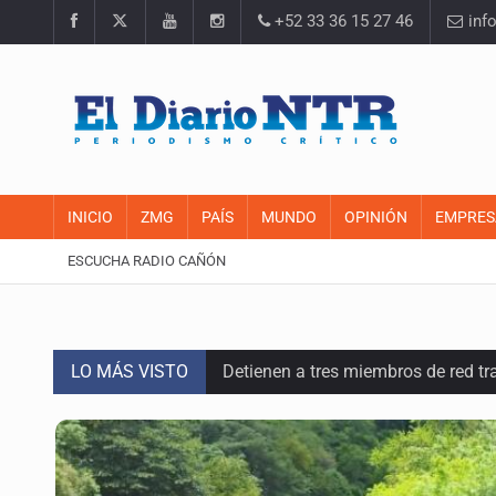
+52 33 36 15 27 46
inf
INICIO
ZMG
PAÍS
MUNDO
OPINIÓN
EMPRES
ESCUCHA RADIO CAÑÓN
LO MÁS VISTO
Detienen a tres miembros de red tr
Balean a hombre en calles de la co
Llega en carreta al hospital tras r