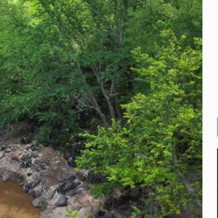
inado frente a un templo en Guadalajara
olor a gas en tres colonias de Tlaquepaque
dense buscado por Interpol
n biotextil
criminal en Jalisco y Michoacán