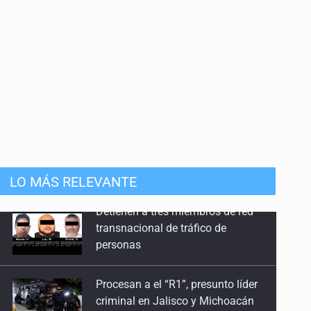
LO MÁS RELEVANTE
Procesan a el “R1”, presunto líder
criminal en Jalisco y Michoacán
Balean a hombre en calles de la