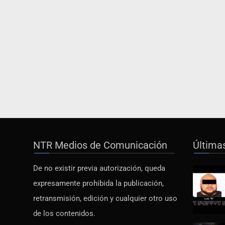
NTR Medios de Comunicación
Última
De no existir previa autorización, queda
expresamente prohibida la publicación,
retransmisión, edición y cualquier otro uso
de los contenidos.