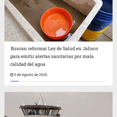
Buscan reformar Ley de Salud en Jalisco
Citarían a Medrano si persiste falta de diálogo con
para emitir alertas sanitarias por mala
vecinos de Mirador San Isidro
calidad del agua
5 de Agosto de 2026