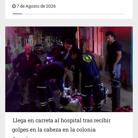
7 de Agosto de 2026
Cae ex mando por agresión a ex pareja y procesan a
agente por abuso a menor
Llega en carreta al hospital tras recibir
Balean a hombre en calles de la colonia Buenos Aires;
detonación alarma a vecinos
golpes en la cabeza en la colonia