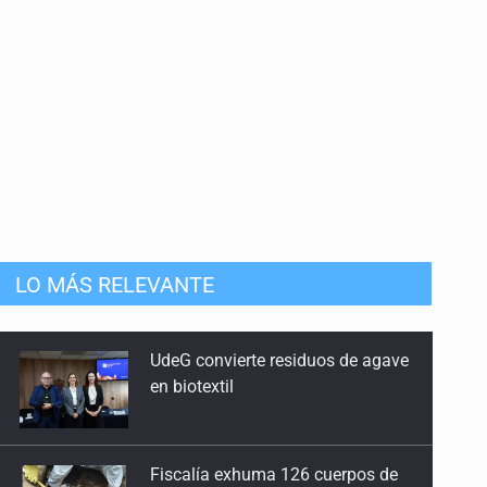
LO MÁS RELEVANTE
Fiscalía exhuma 126 cuerpos de
32 fosas
Se recuperan ya de ciclosporiasis