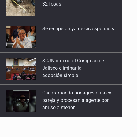
SCJN ordena al Congreso de
Jalisco eliminar la
adopción simple
Cae ex mando por agresión a ex
pareja y procesan a agente por
abuso a menor
Jalisco mantiene la búsqueda de
21 adolescentes desaparecidos
durante julio
SSPC, participa en búsqueda de
Ricardo Cabezas Talavera