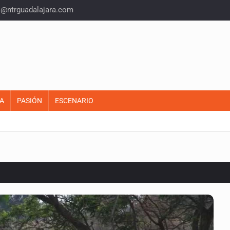
o@ntrguadalajara.com
A
PASIÓN
ESCENARIO
o eliminar la adopción simple