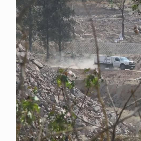
Fiscalía exhuma 126 cuerpos de 3
Al archivo la mitad de quejas contr
Ya hay solicitud de audiencia de i
Vecinos acusan retiro de árboles; Ij
Buscan mantener tradiciones con 
Apoyarán a mujeres con cáncer c
UdeG convierte residuos de agave e