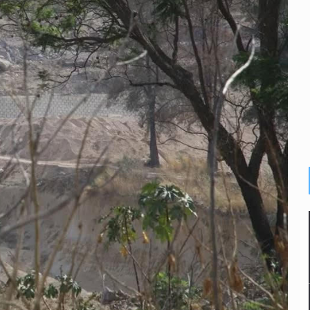
2 fosas
a el Siapa
mputación en caso Eli Castro
alvi niega tala
Feria Corazón de Artesano
on 40 mdp
n biotextil