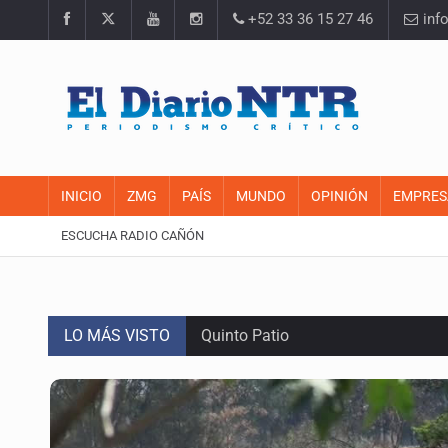
+52 33 36 15 27 46
inf
INICIO
ZMG
PAÍS
MUNDO
OPINIÓN
EMPRES
ESCUCHA RADIO CAÑÓN
LO MÁS VISTO
Quinto Patio
Se recuperan ya de ciclosporiasis
SCJN ordena al Congreso de Jalisc