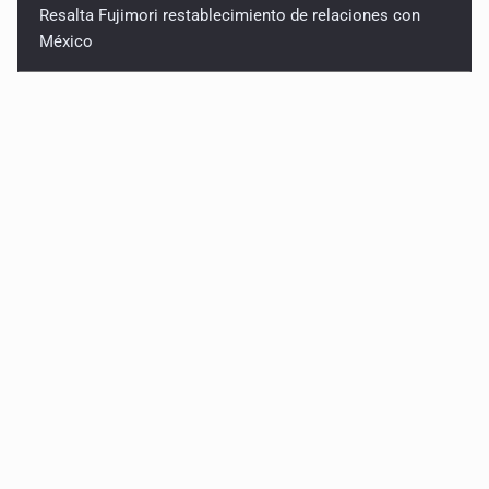
Resalta Fujimori restablecimiento de relaciones con
México
Asume Abelardo De la Espriella como Presidente de
Colombia