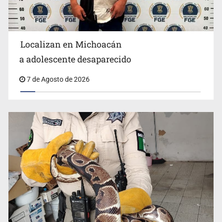
Localizan en Michoacán
Procesan a el “R1”, presunto líder criminal en Jalisco y
a adolescente desaparecido
Michoacán
7 de Agosto de 2026