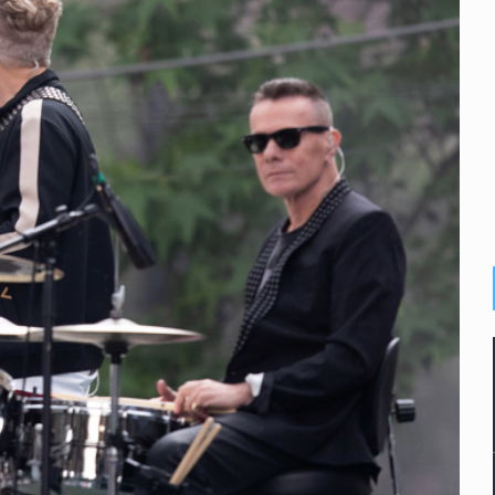
ecibir golpes en la cabeza en la colonia Americana
inado frente a un templo en Guadalajara
olor a gas en tres colonias de Tlaquepaque
dense buscado por Interpol
n biotextil
omo Presidente de Colombia
ocumenta su implicación en desapariciones forzadas