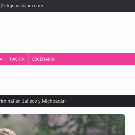
o@ntrguadalajara.com
A
PASIÓN
ESCENARIO
criminal en Jalisco y Michoacán
ansnacional de tráfico de personas
lonia Buenos Aires; detonación alarma a vecinos