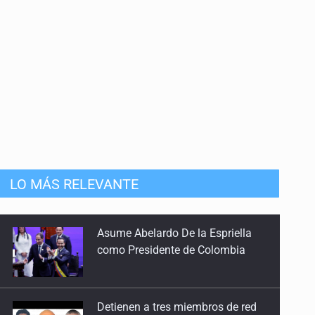
Asume Abelardo De la Espriella
como Presidente de Colombia
LO MÁS RELEVANTE
Detienen a tres miembros de red
transnacional de tráfico de
personas
Procesan a el “R1”, presunto líder