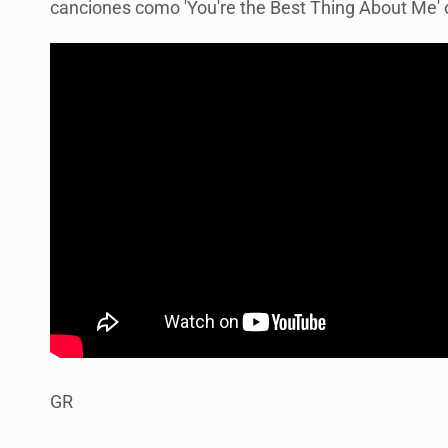
canciones como 'You're the Best Thing About Me' 
GR