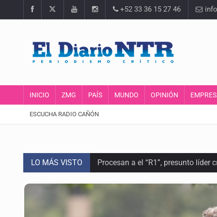
+52 33 36 15 27 46
inf
INICIO
ZMG
PAÍS
MUNDO
OPINIÓN
EMPRES
ESCUCHA RADIO CAÑÓN
LO MÁS VISTO
Procesan a el “R1”, presunto líder 
Detienen a tres miembros de red tr
Balean a hombre en calles de la co