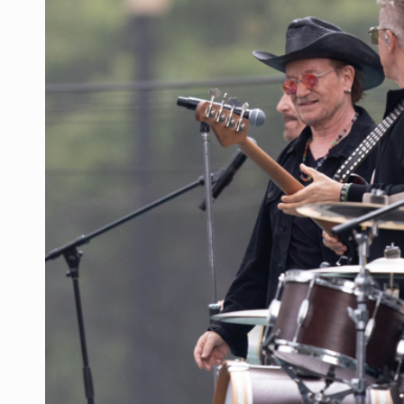
Llega en carreta al hospital tras r
Motociclista fue perseguido y ases
Descartan riesgo tras reportes de 
Cae en Zapopan prófugo estadouni
UdeG convierte residuos de agave e
Asume Abelardo De la Espriella c
Policías bajo la mira: La CEDHJ d