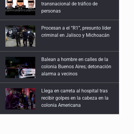
criminal en Jalisco y Michoacán
Balean a hombre en calles de la
colonia Buenos Aires; detonación
alarma a vecinos
Llega en carreta al hospital tras
recibir golpes en la cabeza en la
colonia Americana
Motociclista fue perseguido y
asesinado frente a un templo en
Guadalajara
Descartan riesgo tras reportes de
olor a gas en tres colonias de