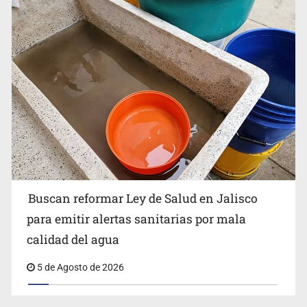
Buscan reformar Ley de Salud en Jalisco para emitir
alertas sanitarias por mala calidad del agua
Buscan reformar Ley de Salud en Jalisco
Citarían a Medrano si persiste falta de diálogo con
para emitir alertas sanitarias por mala
vecinos de Mirador San Isidro
calidad del agua
5 de Agosto de 2026