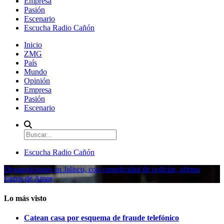
Empresa
Pasión
Escenario
Escucha Radio Cañón
Inicio
ZMG
País
Mundo
Opinión
Empresa
Pasión
Escenario
Escucha Radio Cañón
Desapariciones en Jalisco, con complicidad de policías, afirma
Lazos de Amor
Lo más visto
Catean casa por esquema de fraude telefónico