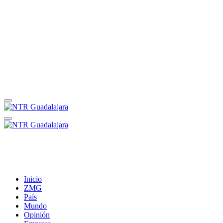
Inicio
ZMG
País
Mundo
Opinión