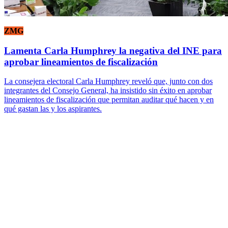
ZMG
Lamenta Carla Humphrey la negativa del INE para
aprobar lineamientos de fiscalización
La consejera electoral Carla Humphrey reveló que, junto con dos
integrantes del Consejo General, ha insistido sin éxito en aprobar
lineamientos de fiscalización que permitan auditar qué hacen y en
qué gastan las y los aspirantes.