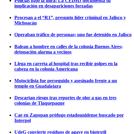
Policías bajo la mira: La CEDHJ documenta su
implicación en desapariciones forzadas
Procesan a el “R1”, presunto líder criminal en Jalisco y
Michoacán
Operaban tráfico de personas; uno fue detenido en Jalisco
Balean a hombre en calles de la colonia Buenos Aires;
detonación alarma a vecinos
Llega en carreta al hospital tras recibir golpes en la
cabeza en la colonia Americana
Motociclista fue perseguido y asesinado frente a un
templo en Guadalajara
Descartan riesgo tras reportes de olor a gas en tres
colonias de Tlaquepaque
Cae en Zapopan prófugo estadounidense buscado por
Interpol
UdeG convierte residuos de agave en biotextil