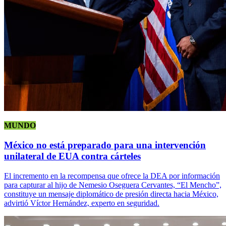
MUNDO
México no está preparado para una intervención
unilateral de EUA contra cárteles
El incremento en la recompensa que ofrece la DEA por información
para capturar al hijo de Nemesio Oseguera Cervantes, “El Mencho”,
constituye un mensaje diplomático de presión directa hacia México,
advirtió Víctor Hernández, experto en seguridad.