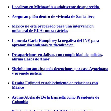
Localizan en Michoacán a adolescente desaparecido
Aseguran pitón dentro de vivienda de Santa Tere
México no está preparado para una intervención
unilateral de EUA contra cárteles
Lamenta Carla Humphrey la negativa del INE para
aprobar lineamientos de fiscalización
Desapariciones en Jalisco, con complicidad de policías,
afirma Lazos de Amor
Sheinbaum anticipa más detenciones por caso Ayotzinapa
y promete justicia
Resalta Fujimori restablecimiento de relaciones con
México
Asume Abelardo De la Espriella como Presidente de
Colombia