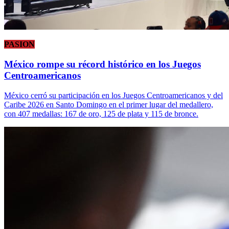
PASION
México rompe su récord histórico en los Juegos
Centroamericanos
México cerró su participación en los Juegos Centroamericanos y del
Caribe 2026 en Santo Domingo en el primer lugar del medallero,
con 407 medallas: 167 de oro, 125 de plata y 115 de bronce.