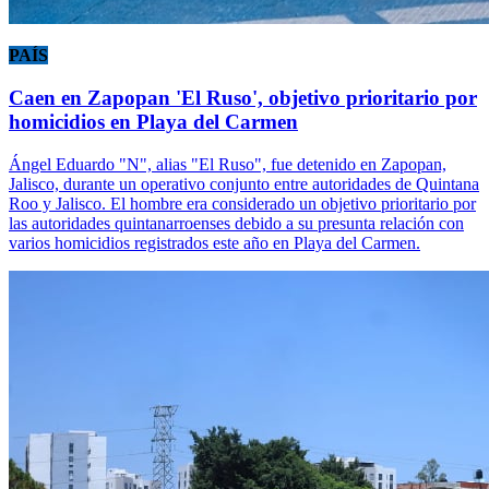
PAÍS
Caen en Zapopan 'El Ruso', objetivo prioritario por
homicidios en Playa del Carmen
Ángel Eduardo "N", alias "El Ruso", fue detenido en Zapopan,
Jalisco, durante un operativo conjunto entre autoridades de Quintana
Roo y Jalisco. El hombre era considerado un objetivo prioritario por
las autoridades quintanarroenses debido a su presunta relación con
varios homicidios registrados este año en Playa del Carmen.