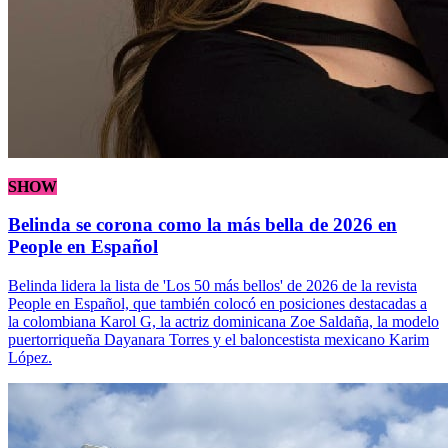
SHOW
Belinda se corona como la más bella de 2026 en
People en Español
Belinda lidera la lista de 'Los 50 más bellos' de 2026 de la revista
People en Español, que también colocó en posiciones destacadas a
la colombiana Karol G, la actriz dominicana Zoe Saldaña, la modelo
puertorriqueña Dayanara Torres y el baloncestista mexicano Karim
López.