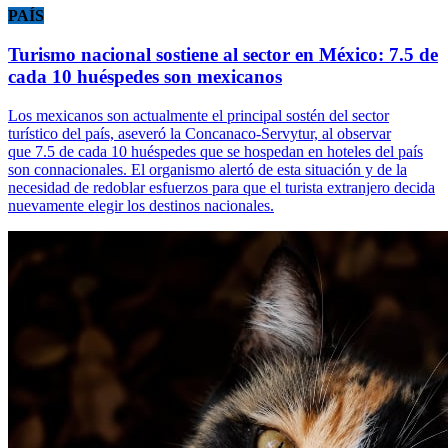
PAÍS
Turismo nacional sostiene al sector en México: 7.5 de
cada 10 huéspedes son mexicanos
Los mexicanos son actualmente el principal sostén del sector
turístico del país, aseveró la Concanaco-Servytur, al observar
que 7.5 de cada 10 huéspedes que se hospedan en hoteles del país
son connacionales. El organismo alertó de esta situación y de la
necesidad de redoblar esfuerzos para que el turista extranjero decida
nuevamente elegir los destinos nacionales.