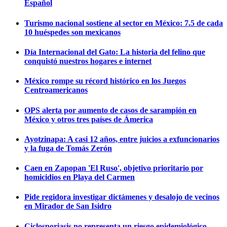
Español
Turismo nacional sostiene al sector en México: 7.5 de cada
10 huéspedes son mexicanos
Día Internacional del Gato: La historia del felino que
conquistó nuestros hogares e internet
México rompe su récord histórico en los Juegos
Centroamericanos
OPS alerta por aumento de casos de sarampión en
México y otros tres países de Ámerica
Ayotzinapa: A casi 12 años, entre juicios a exfuncionarios
y la fuga de Tomás Zerón
Caen en Zapopan 'El Ruso', objetivo prioritario por
homicidios en Playa del Carmen
Pide regidora investigar dictámenes y desalojo de vecinos
en Mirador de San Isidro
Ciclosporiasis no representa un riesgo epidemiológico