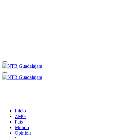
Inicio
ZMG
País
Mundo
Opinión