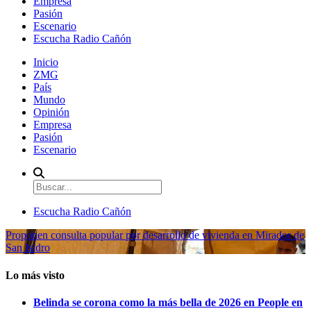
Empresa
Pasión
Escenario
Escucha Radio Cañón
Inicio
ZMG
País
Mundo
Opinión
Empresa
Pasión
Escenario
Escucha Radio Cañón
Proponen consulta popular por desarrollo de vivienda en Mirador de
San Isidro
Lo más visto
Belinda se corona como la más bella de 2026 en People en