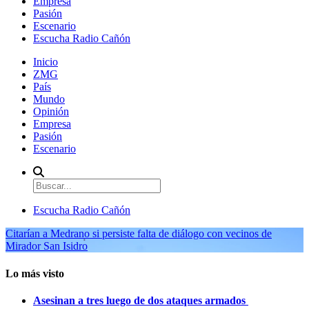
Empresa
Pasión
Escenario
Escucha Radio Cañón
Inicio
ZMG
País
Mundo
Opinión
Empresa
Pasión
Escenario
Escucha Radio Cañón
Citarían a Medrano si persiste falta de diálogo con vecinos de
Mirador San Isidro
Lo más visto
Asesinan a tres luego de dos ataques armados