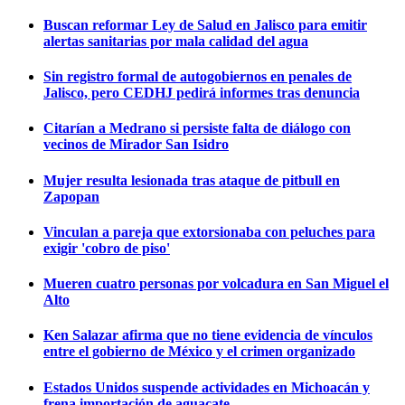
Buscan reformar Ley de Salud en Jalisco para emitir
alertas sanitarias por mala calidad del agua
Sin registro formal de autogobiernos en penales de
Jalisco, pero CEDHJ pedirá informes tras denuncia
Citarían a Medrano si persiste falta de diálogo con
vecinos de Mirador San Isidro
Mujer resulta lesionada tras ataque de pitbull en
Zapopan
Vinculan a pareja que extorsionaba con peluches para
exigir 'cobro de piso'
Mueren cuatro personas por volcadura en San Miguel el
Alto
Ken Salazar afirma que no tiene evidencia de vínculos
entre el gobierno de México y el crimen organizado
Estados Unidos suspende actividades en Michoacán y
frena importación de aguacate