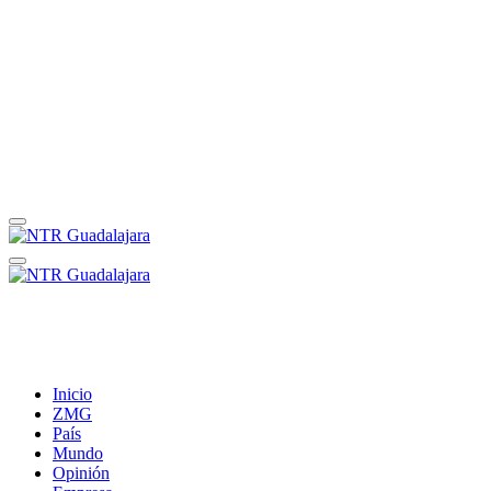
Inicio
ZMG
País
Mundo
Opinión