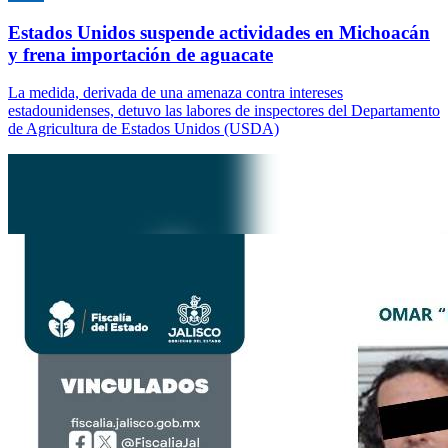
Estados Unidos suspende actividades en Michoacán
y frena importación de aguacate
La medida, derivada de una amenaza contra intereses
estadounidenses, detuvo las labores de inspectores del Departamento
de Agricultura de Estados Unidos (USDA)