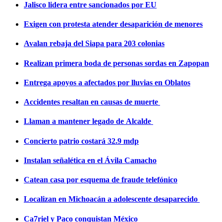
Jalisco lidera entre sancionados por EU
Exigen con protesta atender desaparición de menores
Avalan rebaja del Siapa para 203 colonias
Realizan primera boda de personas sordas en Zapopan
Entrega apoyos a afectados por lluvias en Oblatos
Accidentes resaltan en causas de muerte
Llaman a mantener legado de Alcalde
Concierto patrio costará 32.9 mdp
Instalan señalética en el Ávila Camacho
Catean casa por esquema de fraude telefónico
Localizan en Michoacán a adolescente desaparecido
Ca7riel y Paco conquistan México