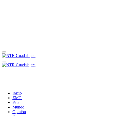
Inicio
ZMG
País
Mundo
Opinión