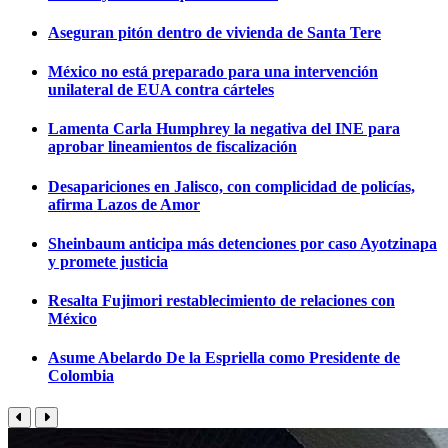
Aseguran pitón dentro de vivienda de Santa Tere
México no está preparado para una intervención
unilateral de EUA contra cárteles
Lamenta Carla Humphrey la negativa del INE para
aprobar lineamientos de fiscalización
Desapariciones en Jalisco, con complicidad de policías,
afirma Lazos de Amor
Sheinbaum anticipa más detenciones por caso Ayotzinapa
y promete justicia
Resalta Fujimori restablecimiento de relaciones con
México
Asume Abelardo De la Espriella como Presidente de
Colombia