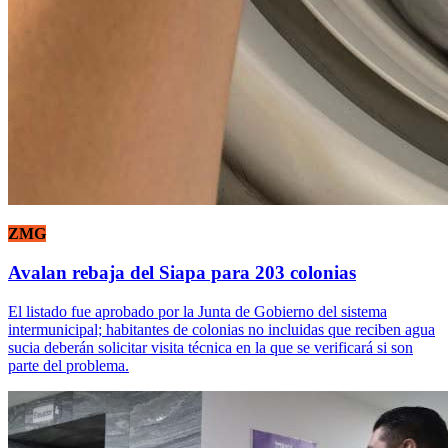
ZMG
Avalan rebaja del Siapa para 203 colonias
El listado fue aprobado por la Junta de Gobierno del sistema
intermunicipal; habitantes de colonias no incluidas que reciben agua
sucia deberán solicitar visita técnica en la que se verificará si son
parte del problema.