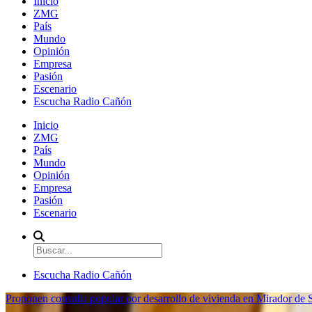
Inicio
ZMG
País
Mundo
Opinión
Empresa
Pasión
Escenario
Escucha Radio Cañón
Inicio
ZMG
País
Mundo
Opinión
Empresa
Pasión
Escenario
Escucha Radio Cañón
Proponen consulta popular por desarrollo de vivienda en Mirador de S