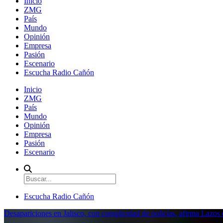
Inicio
ZMG
País
Mundo
Opinión
Empresa
Pasión
Escenario
Escucha Radio Cañón
Inicio
ZMG
País
Mundo
Opinión
Empresa
Pasión
Escenario
Escucha Radio Cañón
Desapariciones en Jalisco, con complicidad de policías, afirma Lazo