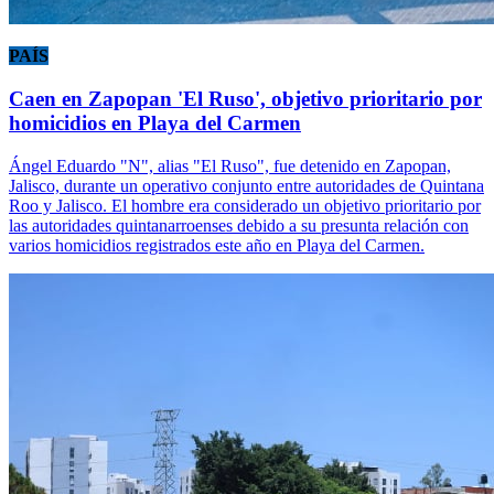
PAÍS
Caen en Zapopan 'El Ruso', objetivo prioritario por
homicidios en Playa del Carmen
Ángel Eduardo "N", alias "El Ruso", fue detenido en Zapopan,
Jalisco, durante un operativo conjunto entre autoridades de Quintana
Roo y Jalisco. El hombre era considerado un objetivo prioritario por
las autoridades quintanarroenses debido a su presunta relación con
varios homicidios registrados este año en Playa del Carmen.