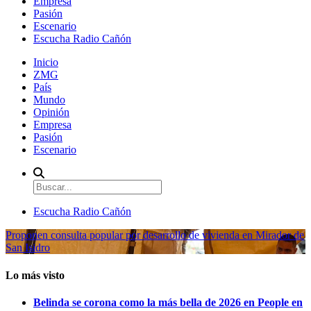
Empresa
Pasión
Escenario
Escucha Radio Cañón
Inicio
ZMG
País
Mundo
Opinión
Empresa
Pasión
Escenario
Escucha Radio Cañón
Proponen consulta popular por desarrollo de vivienda en Mirador de
San Isidro
Lo más visto
Belinda se corona como la más bella de 2026 en People en