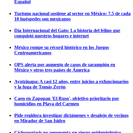
Español
Turismo nacional sostiene al sector en México: 7.5 de cada
10 huéspedes son mexicanos
Día Internacional del Gato: La historia del felino que
conquistó nuestros hogares e internet
México rompe su récord histórico en los Juegos
Centroamericanos
OPS alerta por aumento de casos de sarampión en
México y otros tres países de Ámerica
Ayotzinapa: A casi 12 años, entre juicios a exfuncionarios
y la fuga de Tomás Zerón
Caen en Zapopan 'El Ruso', objetivo prioritario por
homicidios en Playa del Carmen
Pide regidora investigar dictámenes y desalojo de vecinos
en Mirador de San Isidro
Ciclosporiasis no representa un riesgo epidemiológico