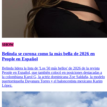
SHOW
Belinda se corona como la más bella de 2026 en
People en Español
Belinda lidera la lista de 'Los 50 más bellos' de 2026 de la revista
People en Español, que también colocó en posiciones destacadas a
la colombiana Karol G, la actriz dominicana Zoe Saldaña, la modelo
puertorriqueña Dayanara Torres y el baloncestista mexicano Karim
López.