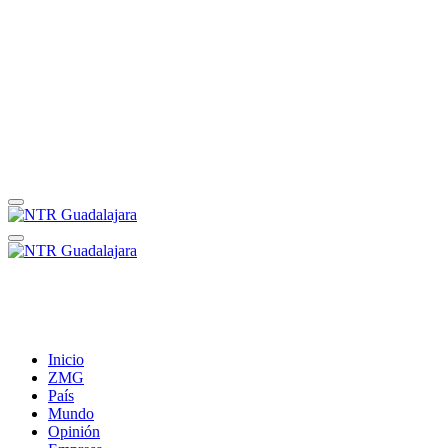
Inicio
ZMG
País
Mundo
Opinión