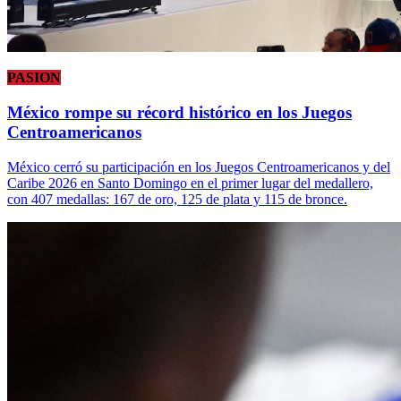
PASION
México rompe su récord histórico en los Juegos
Centroamericanos
México cerró su participación en los Juegos Centroamericanos y del
Caribe 2026 en Santo Domingo en el primer lugar del medallero,
con 407 medallas: 167 de oro, 125 de plata y 115 de bronce.