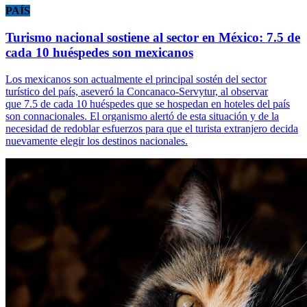
PAÍS
Turismo nacional sostiene al sector en México: 7.5 de
cada 10 huéspedes son mexicanos
Los mexicanos son actualmente el principal sostén del sector
turístico del país, aseveró la Concanaco-Servytur, al observar
que 7.5 de cada 10 huéspedes que se hospedan en hoteles del país
son connacionales. El organismo alertó de esta situación y de la
necesidad de redoblar esfuerzos para que el turista extranjero decida
nuevamente elegir los destinos nacionales.