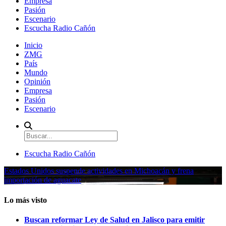
Empresa
Pasión
Escenario
Escucha Radio Cañón
Inicio
ZMG
País
Mundo
Opinión
Empresa
Pasión
Escenario
Escucha Radio Cañón
Estados Unidos suspende actividades en Michoacán y frena
importación de aguacate
Lo más visto
Buscan reformar Ley de Salud en Jalisco para emitir