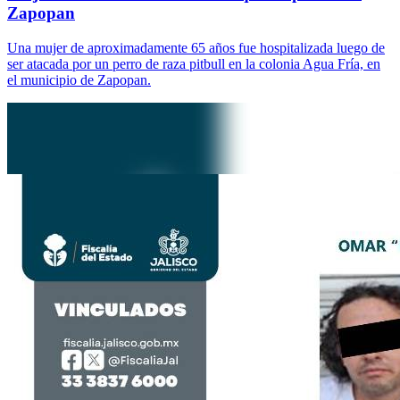
Zapopan
Una mujer de aproximadamente 65 años fue hospitalizada luego de
ser atacada por un perro de raza pitbull en la colonia Agua Fría, en
el municipio de Zapopan.