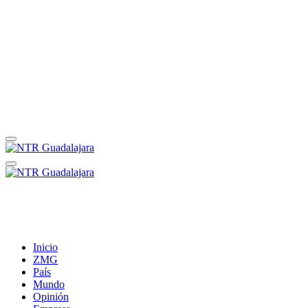
Inicio
ZMG
País
Mundo
Opinión