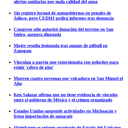
alertas sanitarias por mala calidad del agua
Sin registro formal de autogobiernos en penales de
Jalisco, pero CEDHJ pedirá informes tras denuncia
Congreso sólo autorizó donación del terreno en San
Isidro, asegura diputada
Mujer resulta lesionada tras ataque de pitbull en
Zapopan
Vinculan a pareja que extorsionaba con peluches para
exigir 'cobro de piso'
Mueren cuatro personas por volcadura en San Miguel el
Alto
Ken Salazar afirma que no tiene evidencia de vínculos
entre el gobierno de México y el crimen organizado
Estados Unidos suspende actividades en Michoacán y
frena importación de aguacate
Sheinbaum se reúnen secretario de Estado del Vaticano